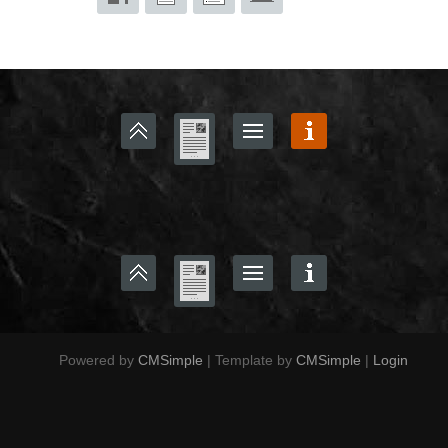
Powered by
CMSimple
| Template by
CMSimple
|
Login