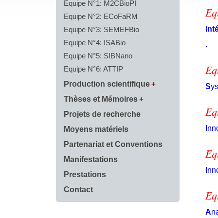
Equipe N°1: M2CBioPI
Eq
Equipe N°2: ECoFaRM
Int
Equipe N°3: SEMEFBio
Equipe N°4: ISABio
.
Equipe N°5: SIBNano
Eq
Equipe N°6: ATTIP
Production scientifique
S
y
Thèses et Mémoires
Eq
Projets de recherche
I
nn
Moyens matériels
Partenariat et Conventions
Eq
Manifestations
I
nn
Prestations
Contact
Eq
A
n