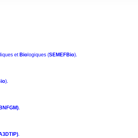
diques et
Bio
logiques (
SEMEFBio
).
io
).
IBNFGM)
.
A3DTIP)
.