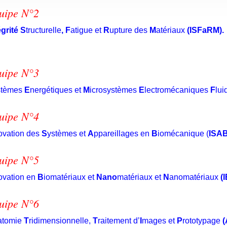
uipe N°2
égrité S
tructurelle
,
F
atigue et
R
upture des
M
atériaux
(ISFaRM).
uipe N°3
stèmes
E
nergétiques et
M
icrosystèmes
E
lectromécaniques
F
lui
uipe N°4
ovation des
S
ystèmes et
A
ppareillages en
B
iomécanique (
ISAB
uipe N°5
ovation en
B
iomatériaux et
Nano
matériaux et
N
anomatériaux
(
uipe N°6
atomie
T
ridimensionnelle,
T
raitement d’
I
mages et
P
rototypage
(