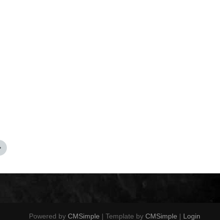
Powered by
CMSimple
| Template by
CMSimple
|
Login