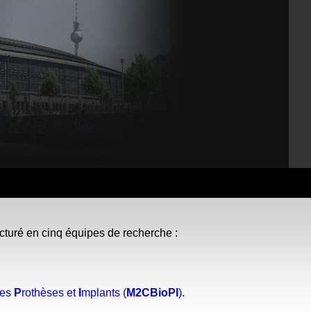
cturé en cinq équipes de recherche :
des
P
rothèses et
I
mplants (
M2CBioPI
).