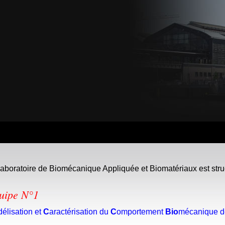
laboratoire de Biomécanique Appliquée et Biomatériaux est stru
uipe N°1
délisation et
C
aractérisation du
C
omportement
Bio
mécanique 